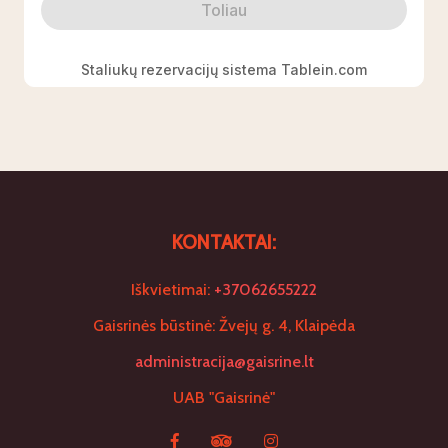
KONTAKTAI:
Iškvietimai:
+37062655222
Gaisrinės būstinė: Žvejų g. 4, Klaipėda
administracija@gaisrine.lt
UAB "Gaisrinė"