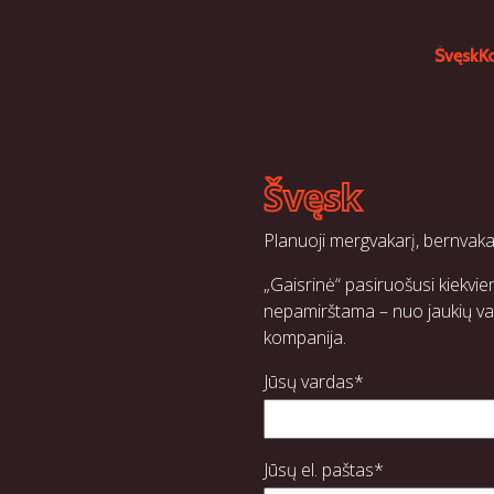
Švęsk
K
Švęsk
Planuoji mergvakarį, bernvakar
„Gaisrinė“ pasiruošusi kiekvien
nepamirštama – nuo jaukių vaka
kompanija.
Jūsų vardas*
Jūsų el. paštas*