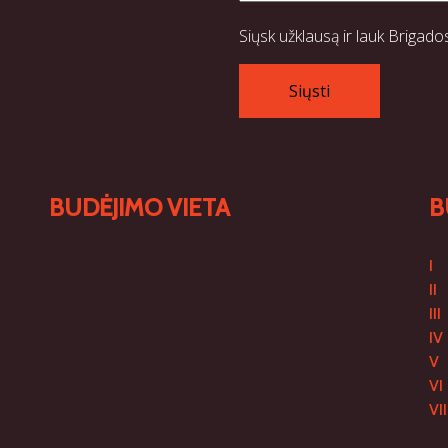
Siųsk užklausą ir lauk Brigado
BUDĖJIMO VIETA
B
I
II
III
IV
V
VI
VII