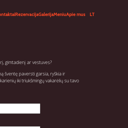
ontaktai
Rezervacija
Galerija
Meniu
Apie mus
LT
į, gimtadienį ar vestuves?
ą šventę paversti garsia, ryškia ir
rienių iki triukšmingų vakarėlių su tavo