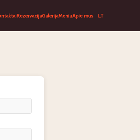
ontaktai
Rezervacija
Galerija
Meniu
Apie mus
LT