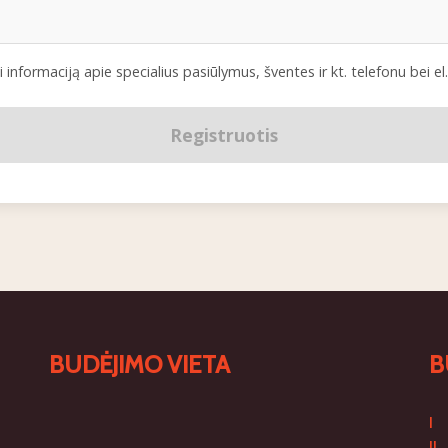
 informaciją apie specialius pasiūlymus, šventes ir kt. telefonu bei el
Registruotis
BUDĖJIMO VIETA
B
I
II