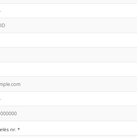
*
*
elės nr. *