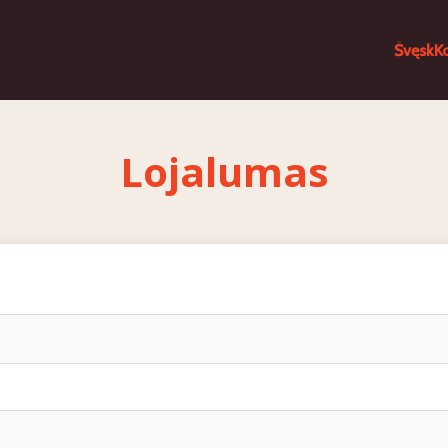
Švęsk
K
Lojalumas